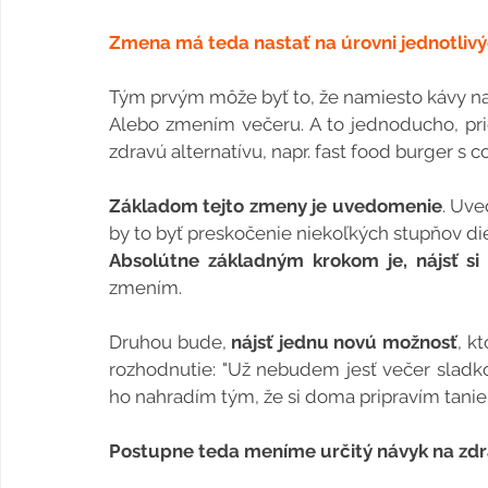
Zmena má teda nastať na úrovni jednotlivý
Tým prvým môže byť to, že namiesto kávy na 
Alebo zmením večeru. A to jednoducho, pr
zdravú alternatívu, napr. fast food burger s 
Základom tejto zmeny je uvedomenie
. Uv
by to byť preskočenie niekoľkých stupňov d
Absolútne základným krokom je, nájsť si č
zmením.
Druhou bude, 
nájsť jednu novú možnosť
, k
rozhodnutie: "Už nebudem jesť večer sladko
ho nahradím tým, že si doma pripravím tanie
Postupne teda meníme určitý návyk na zdra