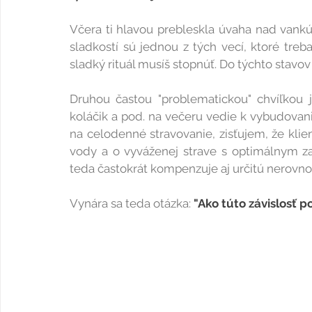
Včera ti hlavou prebleskla úvaha nad vankú
sladkostí sú jednou z tých vecí, ktoré tre
sladký rituál musíš stopnúť. Do týchto stavov
Druhou častou "problematickou" chvíľkou j
koláčik a pod. na večeru vedie k vybudovani
na celodenné stravovanie, zisťujem, že klien
vody a o vyváženej strave s optimálnym za
teda častokrát kompenzuje aj určitú nerovnov
Vynára sa teda otázka: 
"Ako túto závislosť p