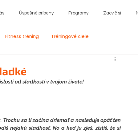
ás
Úspešné príbehy
Programy
Zacvič si
Fitness tréning
Tréningové ciele
sladké
losti od sladkostí v tvojom živote!
 Trochu sa ti začína driemať a nasleduje opäť ten 
íš nejakú sladkosť. No a keď ju zješ, zistíš, že si 