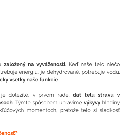
e 
založený na vyváženosti
. Keď naše telo niečo 
potrebuje, rado si to vypýta. Je unavené, potrebuje energiu, je dehydrované, potrebuje vodu. 
cky všetky naše funkcie
.
je dôležité, v prvom rade, 
dať telu stravu v 
asoch
. Týmto spôsobom upravíme 
výkyvy
 hladiny 
kľúčových momentoch, pretože telo si sladkosť 
ženosť?