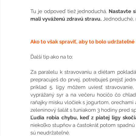
Tu je odpoveď tiež jednoduchá. 
Nastavte si
mali vyváženú zdravú stravu.
 Jednoduché, 
Ako to však spraviť, aby to bolo udržateľn
Ďalší tip ako na to:
Za paralelu k stravovaniu a diétam pokladám
prepracuješ do prvej, potrebuješ prejsť jedn
príklad 5. ligy môžem uviesť stravovanie,
vyprážaný syr a na večeru hocičo čo chlad
raňajky misku vločiek s jogurtom, orechami 
zeleninový šalát s tuniakom 3 hodiny pred 
Ľudia robia chybu, keď z piatej ligy skoč
niekoľko stupňov a častokrát potom spadnú 
sú neudržateľné.