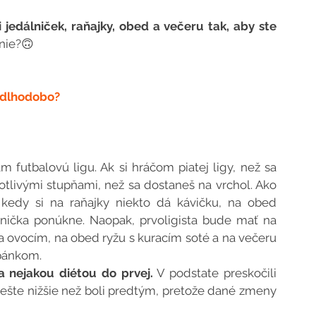
 jedálniček, raňajky, obed a večeru tak, aby ste 
nie?🙃
é dlhodobo?
 futbalovú ligu. Ak si hráčom piatej ligy, než sa 
otlivými stupňami, než sa dostaneš na vrchol. Ako 
 kedy si na raňajky niekto dá kávičku, na obed 
nička ponúkne. Naopak, prvoligista bude mať na 
a ovocím, na obed ryžu s kuracím soté a na večeru 
spánkom.
ia nejakou diétou do prvej.
 V podstate preskočili 
ešte nižšie než boli predtým, pretože dané zmeny 