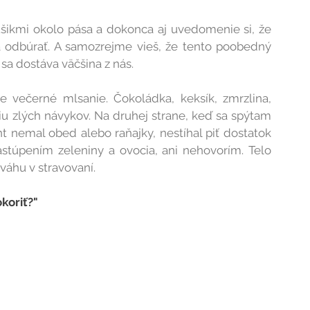
šikmi okolo pása a dokonca aj uvedomenie si, že 
ba odbúrať. A samozrejme vieš, že tento poobedný 
 sa dostáva väčšina z nás.
e večerné mlsanie. Čokoládka, keksík, zmrzlina, 
u zlých návykov. Na druhej strane, keď sa spýtam 
t nemal obed alebo raňajky, nestíhal piť dostatok 
stúpením zeleniny a ovocia, ani nehovorím. Telo 
áhu v stravovaní. 
okoriť?"