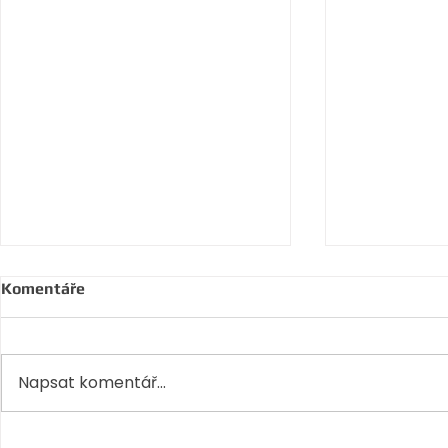
Komentáře
Napsat komentář...
3. Najväčšie chyby pri
2. Motivácia