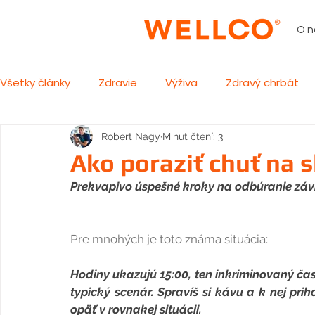
O n
Všetky články
Zdravie
Výživa
Zdravý chrbát
Robert Nagy
Minut čtení: 3
Ako poraziť chuť na 
Prekvapivo úspešné kroky na odbúranie závis
Pre mnohých je toto známa situácia:
Hodiny ukazujú 15:00, ten inkriminovaný čas.
typický scenár. Spravíš si kávu a k nej prihod
opäť v rovnakej situácii.