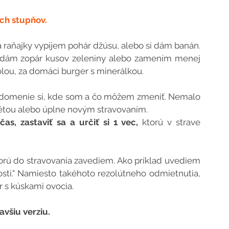
ch stupňov.
raňajky vypijem pohár džúsu, alebo si dám banán. 
idám zopár kusov zeleniny alebo zamením menej 
colou, za domáci burger s minerálkou.
edomenie si, kde som a čo môžem zmeniť. Nemalo 
iétou alebo úplne novým stravovaním.
as, zastaviť sa a určiť si 1 vec,
 ktorú v strave 
torú do stravovania zavediem. Ako príklad uvediem 
sti." Namiesto takéhoto rezolútneho odmietnutia, 
r s kúskami ovocia.
všiu verziu.