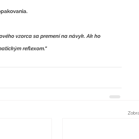
opakovania.
bového vzorca sa premení na návyk. Ak ho 
atickým reflexom.“
Zobra