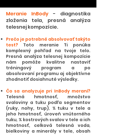
Meranie InBody
- diagnostika
zloženia tela, presná analýza
telesnej kompozície.
Prečo je potrebné absolvovať takýto
test?
Toto meranie Ti ponúka
komplexný pohľad na tvoje telo.
Presná analýza telesnej kompozície
nám pomôže kvalitne nastaviť
tréningový program a po
absolvovaní programu aj objektívne
zhodnotiť dosiahnuté výsledky.
Čo sa analyzuje pri InBody meraní?
Telesná hmotnosť, m
nožstvo
svaloviny a tuku podľa segmentov
(ruky, nohy, trup)
,
% tuku v tele a
jeho hmotnosť, ú
roveň vnútorného
tuku
,
% kostrových svalov v tele a ich
hmotnosť, c
elková telesná voda
,
bielkoviny a minerály v tele, o
bsah