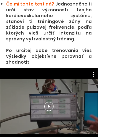
Čo mi tento test dá?
Jednoznačne ti
určí stav výkonnosti tvojho
kardiovaskulárneho systému,
stanoví ti tréningové zóny na
základe pulzovej frekvencie, podľa
ktorých vieš určiť intenzitu na
správny vytrvalostný tréning.
Po určitej dobe trénovania vieš
výsledky objektívne porovnať a
zhodnotiť.