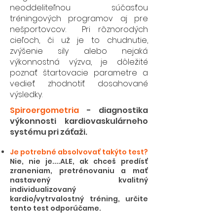
neoddeliteľnou súčasťou
tréningových programov aj pre
nešportovcov. Pri rôznorodých
cieľoch, či už je to chudnutie,
zvýšenie sily alebo nejaká
výkonnostná výzva, je dôležité
poznať štartovacie parametre a
vedieť zhodnotiť dosahované
výsledky.
Spiroergometria
- diagnostika
výkonnosti kardiovaskulárneho
systému pri záťaži.
Je potrebné absolvovať takýto test?
Nie, nie je....ALE, ak chceš predísť
zraneniam, pretrénovaniu a mať
nastavený kvalitný
individualizovaný
kardio/vytrvalostný tréning, určite
tento test odporúčame.