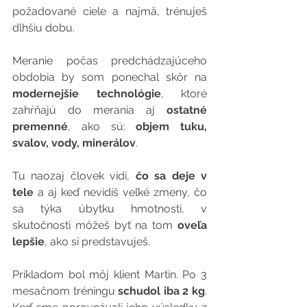
požadované ciele a najmä, trénuješ 
dlhšiu dobu.
Meranie počas predchádzajúceho 
obdobia by som ponechal skôr na 
modernejšie technológie
, ktoré 
zahŕňajú do merania aj 
ostatné 
premenné
, ako sú: 
objem tuku, 
svalov, vody, minerálov
.
Tu naozaj človek vidí, 
čo sa deje v 
tele
 a aj keď nevidíš veľké zmeny, čo 
sa týka úbytku hmotnosti, v 
skutočnosti môžeš byť na tom 
oveľa 
lepšie
, ako si predstavuješ.
Príkladom bol môj klient Martin. Po 3 
mesačnom tréningu 
schudol iba 2 kg
. 