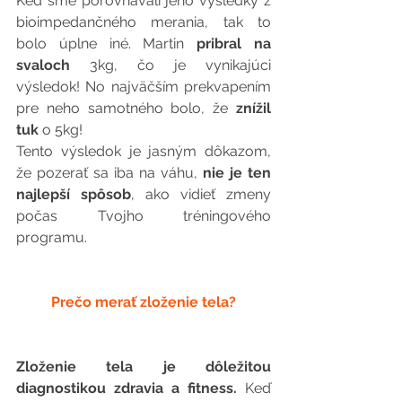
Keď sme porovnávali jeho výsledky z 
bioimpedančného merania, tak to 
bolo úplne iné. Martin 
pribral na 
svaloch
 3kg, čo je vynikajúci 
výsledok! No najväčším prekvapením 
pre neho samotného bolo, že 
znížil 
tuk
 o 5kg!
Tento výsledok je jasným dôkazom, 
že pozerať sa iba na váhu, 
nie je ten 
najlepší spôsob
, ako vidieť zmeny 
počas Tvojho tréningového 
programu.
Prečo merať zloženie tela?
Zloženie tela je dôležitou 
diagnostikou zdravia a fitness.
 Keď 