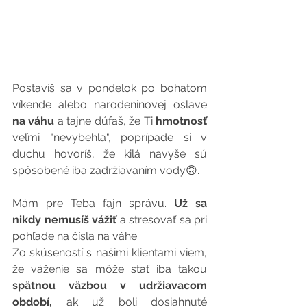
Postavíš sa v pondelok po bohatom 
víkende alebo narodeninovej oslave 
na váhu 
a tajne dúfaš, že Ti 
hmotnosť
veľmi "nevybehla", poprípade si v 
duchu hovoríš, že kilá navyše sú 
spôsobené iba zadržiavaním vody🙃.
Mám pre Teba fajn správu. 
Už sa 
nikdy nemusíš vážiť 
a stresovať sa pri 
pohľade na čísla na váhe.
Zo skúseností s našimi klientami viem, 
že váženie sa môže stať iba takou 
spätnou väzbou v udržiavacom 
období,
 ak už boli dosiahnuté 