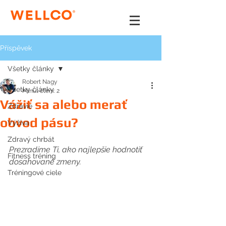
Příspěvek
Všetky články
Robert Nagy
Všetky články
Minut čtení: 2
Vážiť sa alebo merať
Zdravie
obvod pásu?
Výživa
Zdravý chrbát
Prezradíme Ti, ako najlepšie hodnotiť 
Fitness tréning
dosahované zmeny.
Tréningové ciele