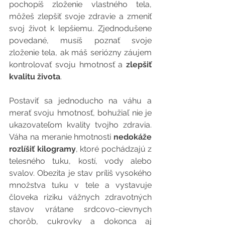
pochopíš zloženie vlastného tela, 
môžeš zlepšiť svoje zdravie a zmeniť 
svoj život k lepšiemu. Zjednodušene 
povedané, musíš poznať svoje 
zloženie tela, ak máš seriózny záujem 
kontrolovať svoju hmotnosť a 
zlepšiť 
kvalitu života
.
Postaviť sa jednoducho na váhu a 
merať svoju hmotnosť, bohužiaľ nie je 
ukazovateľom kvality tvojho zdravia. 
Váha na meranie hmotnosti 
nedokáže 
rozlíšiť kilogramy
, ktoré pochádzajú z 
telesného tuku, kostí, vody alebo 
svalov. Obezita je stav príliš vysokého 
množstva tuku v tele a vystavuje 
človeka riziku vážnych zdravotných 
stavov vrátane srdcovo-cievnych 
chorôb, cukrovky a dokonca aj 