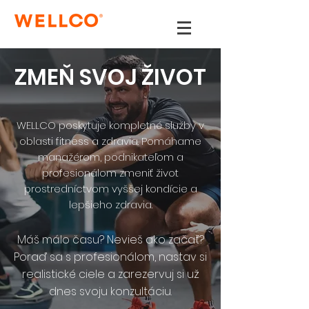
ZMEŇ SVOJ ŽIVOT
WELLCO poskytuje kompletné služby v
oblasti fitness a zdravia. Pomáhame
manažérom, podnikateľom a
profesionálom zmeniť život
prostredníctvom vyššej kondície a
lepšieho zdravia.
Máš málo času? Nevieš ako začať?
Poraď sa s profesionálom, nastav si
realistické ciele a zarezervuj si už
dnes svoju konzultáciu.