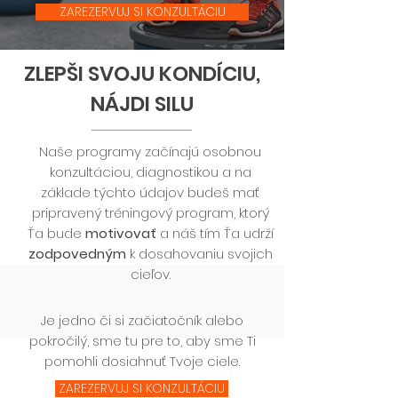
ZAREZERVUJ SI KONZULTÁCIU
ZLEPŠI SVOJU KONDÍCIU,
NÁJDI SILU
Naše programy začínajú osobnou
konzultáciou, diagnostikou a na
základe týchto údajov budeš mať
pripravený tréningový program, ktorý
Ťa bude
motivovať
a náš tím Ťa udrží
zodpovedným
k dosahovaniu svojich
cieľov.
Je jedno či si začiatočník alebo
pokročilý, sme tu pre to, aby sme Ti
pomohli dosiahnuť Tvoje ciele.
ZAREZERVUJ SI KONZULTÁCIU