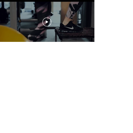
Tvoje
Nové Ja!
Dominika
PARTNERI