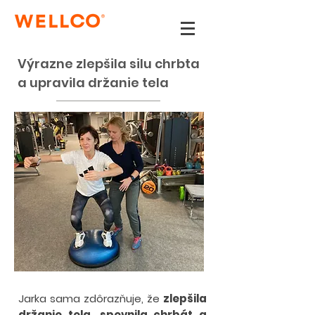
Výrazne zlepšila silu chrbta
a upravila držanie tela
Jarka sama zdôrazňuje, že
zlepšila
držanie tela, spevnila chrbát a