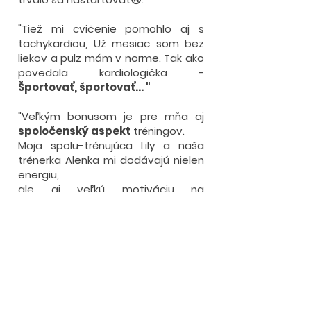
"Tiež mi cvičenie pomohlo aj s
tachykardiou, Už mesiac som bez
liekov a pulz mám v norme. Tak ako
povedala kardiologička -
Športovať, športovať... "
"Veľkým bonusom je pre mňa aj
spoločenský aspekt
tréningov.
Moja spolu-trénujúca Lily a naša
trénerka Alenka mi dodávajú nielen
energiu,
ale aj veľkú motiváciu na
zlepšovanie sa a nesmiem
zabudnúť úsmev na tvári😊."