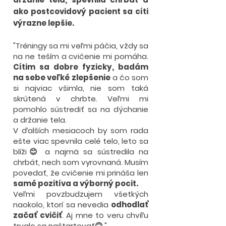
ako postcovidový pacient sa cíti
výrazne lepšie.
"Tréningy sa mi veľmi páčia, vždy sa
na ne teším a cvičenie mi pomáha.
Cítim sa dobre fyzicky, badám
na sebe veľké zlepšenie
a čo som
si najviac všimla, nie som taká
skrútená v chrbte. Veľmi mi
pomohlo sústrediť sa na dýchanie
a držanie tela.
V ďalších mesiacoch by som rada
ešte viac spevnila celé telo, leto sa
blíži😊 a najmä sa sústredila na
chrbát, nech som vyrovnaná. Musím
povedať, že cvičenie mi prináša len
samé pozitíva a výborný pocit.
Veľmi povzbudzujem všetkých
naokolo, ktorí sa nevedia
odhodlať
začať cvičiť
. Aj mne to veru chvíľu
trvalo sa naštartovať🙃."