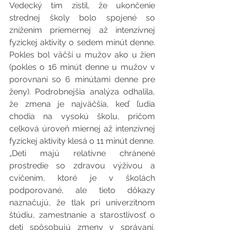
Vedecký tím zistil, že ukončenie 
strednej školy bolo spojené so 
znížením priemernej až intenzívnej 
fyzickej aktivity o sedem minút denne. 
Pokles bol väčší u mužov ako u žien 
(pokles o 16 minút denne u mužov v 
porovnaní so 6 minútami denne pre 
ženy). Podrobnejšia analýza odhalila, 
že zmena je najväčšia, keď ľudia 
chodia na vysokú školu, pričom 
celková úroveň miernej až intenzívnej 
fyzickej aktivity klesá o 11 minút denne.  
„Deti majú relatívne chránené 
prostredie so zdravou výživou a 
cvičením, ktoré je v školách 
podporované, ale tieto dôkazy 
naznačujú, že tlak pri univerzitnom 
štúdiu, zamestnanie a starostlivosť o 
deti spôsobujú zmeny v správaní, 