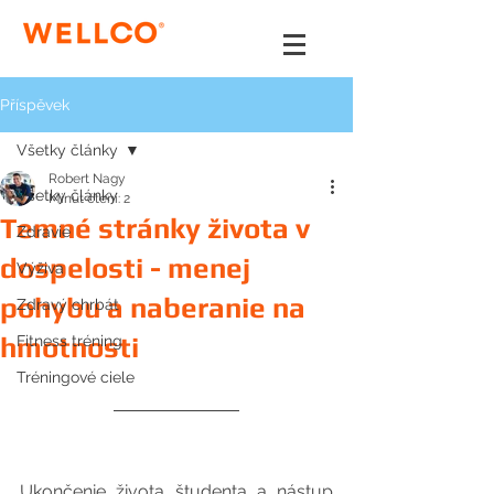
Příspěvek
Všetky články
Robert Nagy
Všetky články
Minut čtení: 2
Temné stránky života v
Zdravie
dospelosti - menej
Výživa
pohybu a naberanie na
Zdravý chrbát
hmotnosti
Fitness tréning
Tréningové ciele
Ukončenie života študenta a nástup 