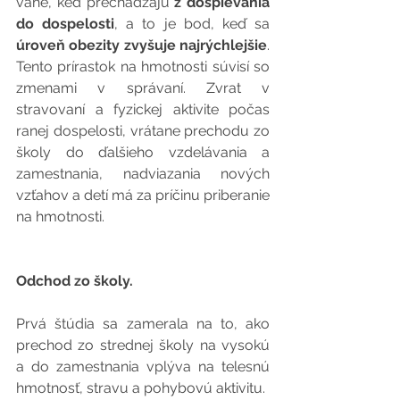
váhe, keď prechádzajú 
z dospievania 
do dospelosti
, a to je bod, keď sa 
úroveň obezity zvyšuje najrýchlejšie
. 
Tento prírastok na hmotnosti súvisí so 
zmenami v správaní. Zvrat v 
stravovaní a fyzickej aktivite počas 
ranej dospelosti, vrátane prechodu zo 
školy do ďalšieho vzdelávania a 
zamestnania, nadviazania nových 
vzťahov a detí má za príčinu priberanie 
na hmotnosti.
Odchod zo školy.
Prvá štúdia sa zamerala na to, ako 
prechod zo strednej školy na vysokú 
a do zamestnania vplýva na telesnú 
hmotnosť, stravu a pohybovú aktivitu. 