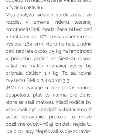
dopadom rodičovstva na váhu, stravu 
a fyzickú aktivitu.
Metaanalýza šiestich štúdií zistila, že 
rozdiel v zmene indexu telesnej 
hmotnosti (BMI) medzi ženami bez detí 
a matkami bol 17%: žena s priemernou 
výškou (164 cm), ktorá nemala žiadne 
deti, nabrala okolo 7,5 kg na hmotnosti 
v priebehu piatich až šiestich rokov, 
zatiaľ čo matka rovnakej výšky by 
pribrala ďalších 1,3 kg. To sa rovná 
zvýšeniu BMI o 2,8 oproti 3,3.
„BMI sa zvyšuje u žien počas rannej 
dospelosti, platí to najmä pre ženy, 
ktoré sa stali matkou. Mladí rodičia by 
však mali byť obzvlášť ochotní zmeniť 
svoje správanie, pretože to môže 
pozitívne ovplyvniť aj ich deti, nejde tu 
iba o to, aby zlepšovali svoje zdravie,“ 