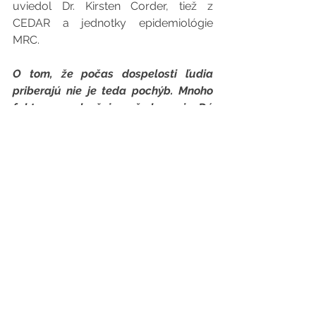
uviedol Dr. Kirsten Corder, tiež z 
CEDAR a jednotky epidemiológie 
MRC.
O tom, že počas dospelosti ľudia 
priberajú nie je teda pochýb. Mnoho 
faktorov ovplyvňuje naše konanie. Dá 
sa s tým však jednoducho popasovať. 
Stačí zaradiť jednoduché kroky 
zamerané na zvýšenie úrovne aktivity 
a zlepšenie výživy.
Pozri si príbeh Eriky a ďalších našich 
klientov, ktorí to „dali“ napriek 
náročnej práci alebo povinnostiam.